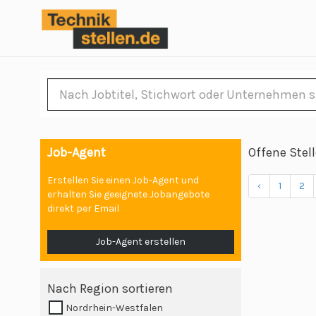
Job-Agent
Offene Stel
Erstellen Sie einen Job-Agent und
‹
1
2
erhalten Sie geeignete Jobangebote
direkt per Email
Job-Agent erstellen
Nach Region sortieren
Nordrhein-Westfalen