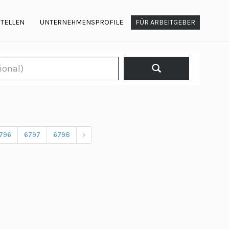
STELLEN
UNTERNEHMENSPROFILE
FÜR ARBEITGEBER
796
6797
6798
›