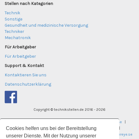
Stellen nach Kategorien
Technik
Sonstige
Gesundheit und medizinische Versorgung
Techniker
Mechatronik
Für Arbeitgeber
Für Arbeitgeber
Support & Kontakt
Kontaktieren Sie uns
Datenschutzerklärung
Copyright © technikstellen.de 2016 - 2026
tekniktjanster.se
|
careereye.se
|
undervisningsjobb.se
|
Cookies helfen uns bei der Bereitstellung
careereye.se
|
universitetsvakanser.se
|
careereye.se
|
sjukvardsvakanser.se
|
careereye.se
|
itvakanser.se
|
careereye.se
unserer Dienste. Mit der Nutzung unserer