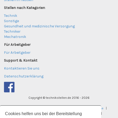
Stellen nach Kategorien
Technik
Sonstige
Gesundheit und medizinische Versorgung
Techniker
Mechatronik
Für Arbeitgeber
Für Arbeitgeber
Support & Kontakt
Kontaktieren Sie uns
Datenschutzerklärung
Copyright © technikstellen.de 2016 - 2026
tekniktjanster.se
|
careereye.se
|
undervisningsjobb.se
|
Cookies helfen uns bei der Bereitstellung
careereye.se
|
universitetsvakanser.se
|
careereye.se
|