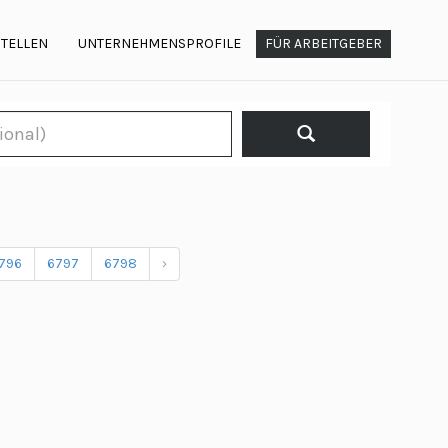
STELLEN
UNTERNEHMENSPROFILE
FÜR ARBEITGEBER
796
6797
6798
›