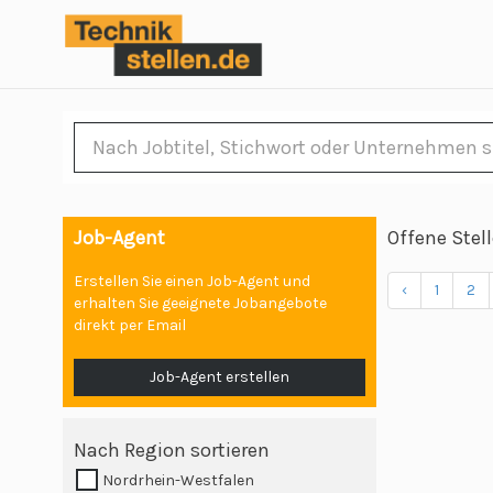
Job-Agent
Offene Stel
Erstellen Sie einen Job-Agent und
‹
1
2
erhalten Sie geeignete Jobangebote
direkt per Email
Job-Agent erstellen
Nach Region sortieren
Nordrhein-Westfalen