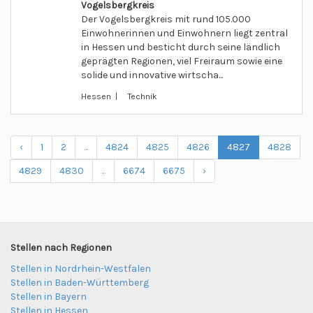
Vogelsbergkreis
Der Vogelsbergkreis mit rund 105.000
Einwohnerinnen und Einwohnern liegt zentral
in Hessen und besticht durch seine ländlich
geprägten Regionen, viel Freiraum sowie eine
solide und innovative wirtscha...
Hessen | Technik
‹
1
2
...
4824
4825
4826
4827
4828
4829
4830
...
6674
6675
›
Stellen nach Regionen
Stellen in Nordrhein-Westfalen
Stellen in Baden-Württemberg
Stellen in Bayern
Stellen in Hessen