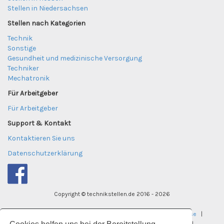
Stellen in Niedersachsen
Stellen nach Kategorien
Technik
Sonstige
Gesundheit und medizinische Versorgung
Techniker
Mechatronik
Für Arbeitgeber
Für Arbeitgeber
Support & Kontakt
Kontaktieren Sie uns
Datenschutzerklärung
Copyright © technikstellen.de 2016 - 2026
tekniktjanster.se
|
careereye.se
|
undervisningsjobb.se
|
careereye.se
|
universitetsvakanser.se
|
careereye.se
|