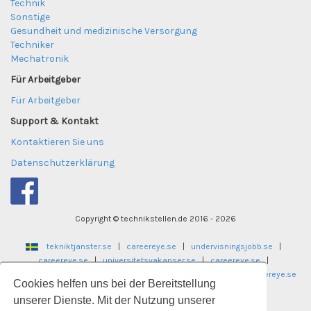
Technik
Sonstige
Gesundheit und medizinische Versorgung
Techniker
Mechatronik
Für Arbeitgeber
Für Arbeitgeber
Support & Kontakt
Kontaktieren Sie uns
Datenschutzerklärung
Copyright © technikstellen.de 2016 - 2026
tekniktjanster.se
|
careereye.se
|
undervisningsjobb.se
|
careereye.se
|
universitetsvakanser.se
|
careereye.se
|
sjukvardsvakanser.se
|
careereye.se
|
itvakanser.se
|
careereye.se
Cookies helfen uns bei der Bereitstellung
laegekarriere.dk
unserer Dienste. Mit der Nutzung unserer