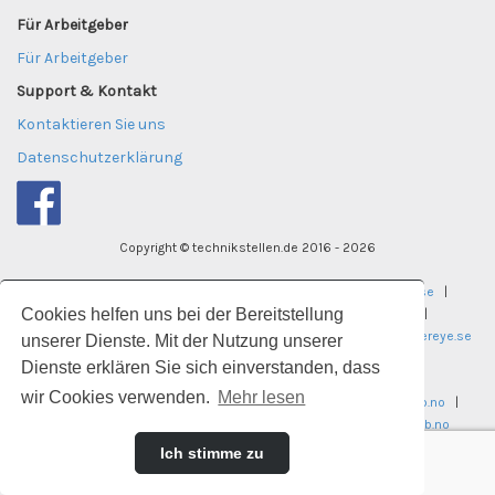
Für Arbeitgeber
Für Arbeitgeber
Support & Kontakt
Kontaktieren Sie uns
Datenschutzerklärung
Copyright © technikstellen.de 2016 - 2026
tekniktjanster.se
|
careereye.se
|
undervisningsjobb.se
|
Cookies helfen uns bei der Bereitstellung
careereye.se
|
universitetsvakanser.se
|
careereye.se
|
sjukvardsvakanser.se
|
careereye.se
|
itvakanser.se
|
careereye.se
unserer Dienste. Mit der Nutzung unserer
Dienste erklären Sie sich einverstanden, dass
laegekarriere.dk
wir Cookies verwenden.
Mehr lesen
legestillinger.no
|
helseogsosialjobb.no
|
regnskapsjobb.no
|
ingeniorstillinger.no
|
pedagogstillinger.no
|
universitetsjobb.no
Ich stimme zu
technikstellen.de
|
klinikumjobs.de
technikstellen.at
|
klinikumjobs.at