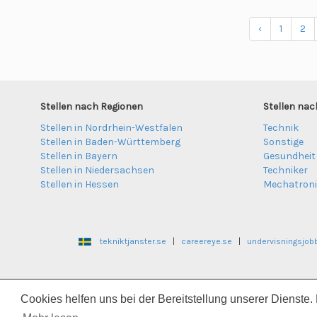
‹
1
2
Stellen nach Regionen
Stellen nac
Stellen in Nordrhein-Westfalen
Technik
Stellen in Baden-Württemberg
Sonstige
Stellen in Bayern
Gesundheit
Stellen in Niedersachsen
Techniker
Stellen in Hessen
Mechatron
tekniktjanster.se
|
careereye.se
|
undervisningsjob
legestillinger.no
|
hel
Cookies helfen uns bei der Bereitstellung unserer Dienste.