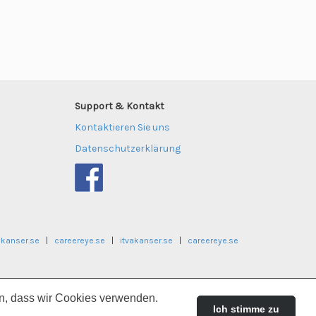
Support & Kontakt
Kontaktieren Sie uns
Datenschutzerklärung
akanser.se
|
careereye.se
|
itvakanser.se
|
careereye.se
ger.no
|
universitetsjobb.no
en, dass wir Cookies verwenden.
Ich stimme zu