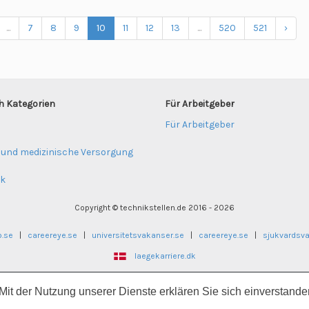
...
7
8
9
10
11
12
13
...
520
521
›
h Kategorien
Für Arbeitgeber
Für Arbeitgeber
 und medizinische Versorgung
ik
Copyright © technikstellen.de 2016 - 2026
b.se
|
careereye.se
|
universitetsvakanser.se
|
careereye.se
|
sjukvardsv
laegekarriere.dk
seogsosialjobb.no
|
regnskapsjobb.no
|
ingeniorstillinger.no
|
pedagogstillin
 Mit der Nutzung unserer Dienste erklären Sie sich einverstand
technikstellen.de
|
klinikumjobs.de