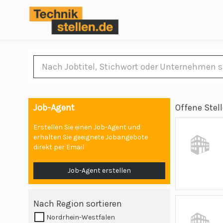
Job-Agent
Offene Stel
Erstellen Sie einen Job-Agent und
erhalten Sie geeignete Jobangebote
direkt per Email
Job-Agent erstellen
Nach Region sortieren
Nordrhein-Westfalen