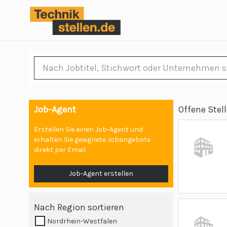
Job-Agent
Offene Stel
Erstellen Sie einen Job-Agent und
erhalten Sie geeignete Jobangebote
direkt per Email
Job-Agent erstellen
Nach Region sortieren
Nordrhein-Westfalen