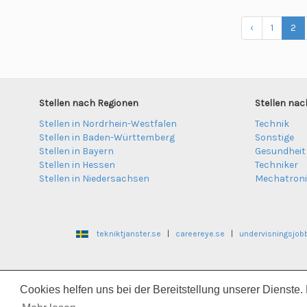
‹
1
2
Stellen nach Regionen
Stellen nac
Stellen in Nordrhein-Westfalen
Technik
Stellen in Baden-Württemberg
Sonstige
Stellen in Bayern
Gesundheit
Stellen in Hessen
Techniker
Stellen in Niedersachsen
Mechatron
tekniktjanster.se
|
careereye.se
|
undervisningsjob
legestillinger.no
|
hel
Cookies helfen uns bei der Bereitstellung unserer Dienste.