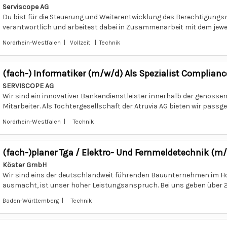
Serviscope AG
Du bist für die Steuerung und Weiterentwicklung des Berechtigu
verantwortlich und arbeitest dabei in Zusammenarbeit mit dem jeweil
Nordrhein-Westfalen | Vollzeit | Technik
(fach-) Informatiker (m/w/d) Als Spezialist Compli
SERVISCOPE AG
Wir sind ein innovativer Bankendienstleister innerhalb der genoss
Mitarbeiter. Als Tochtergesellschaft der Atruvia AG bieten wir passge
Nordrhein-Westfalen | Technik
(fach-)planer Tga / Elektro- Und Fernmeldetechnik (m
Köster GmbH
Wir sind eins der deutschlandweit führenden Bauunternehmen im H
ausmacht, ist unser hoher Leistungsanspruch. Bei uns geben über 2.
Baden-Württemberg | Technik