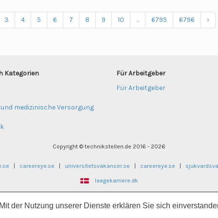
3
4
5
6
7
8
9
10
...
6795
6796
›
h Kategorien
Für Arbeitgeber
Für Arbeitgeber
 und medizinische Versorgung
ik
Copyright © technikstellen.de 2016 - 2026
b.se
|
careereye.se
|
universitetsvakanser.se
|
careereye.se
|
sjukvardsv
laegekarriere.dk
seogsosialjobb.no
|
regnskapsjobb.no
|
ingeniorstillinger.no
|
pedagogstillin
 Mit der Nutzung unserer Dienste erklären Sie sich einverstand
technikstellen.de
|
klinikumjobs.de