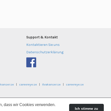
Support & Kontakt
Kontaktieren Sie uns
Datenschutzerklärung
akanser.se
|
careereye.se
|
itvakanser.se
|
careereye.se
ger.no
|
universitetsjobb.no
en, dass wir Cookies verwenden.
Ich stimme zu