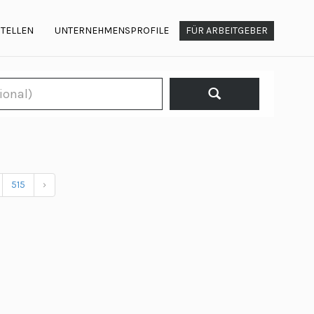
STELLEN
UNTERNEHMENSPROFILE
FÜR ARBEITGEBER
515
›