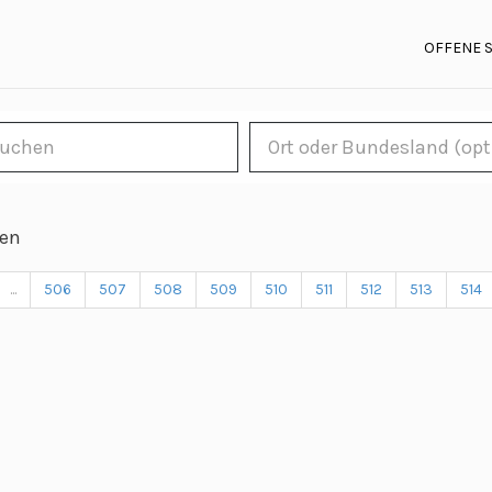
OFFENE 
len
...
506
507
508
509
510
511
512
513
514