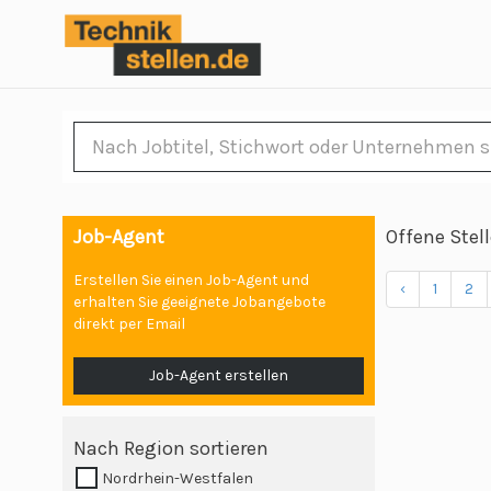
Job-Agent
Offene Stel
Erstellen Sie einen Job-Agent und
‹
1
2
erhalten Sie geeignete Jobangebote
direkt per Email
Job-Agent erstellen
Nach Region sortieren
Nordrhein-Westfalen