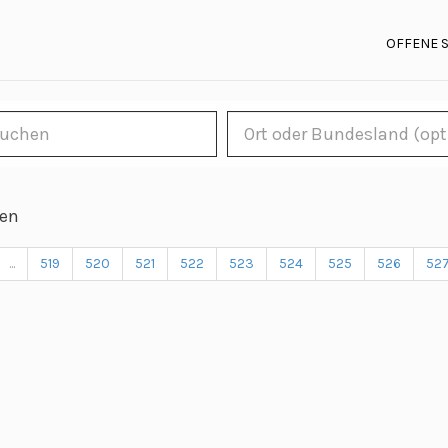
OFFENE 
len
...
519
520
521
522
523
524
525
526
52