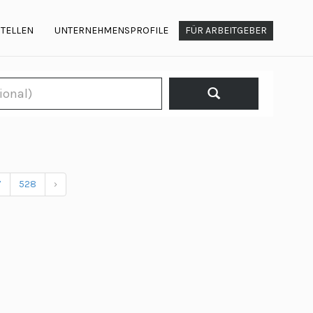
STELLEN
UNTERNEHMENSPROFILE
FÜR ARBEITGEBER
7
528
›