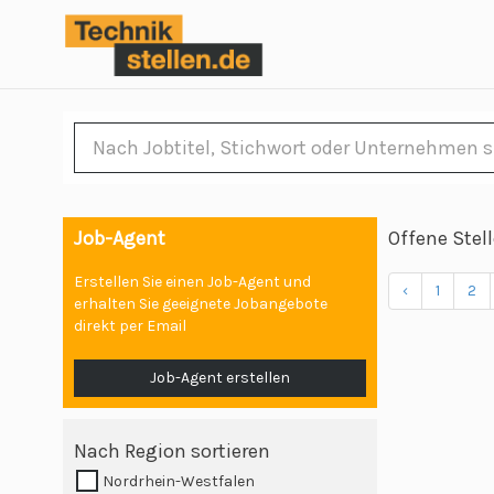
Job-Agent
Offene Stel
Erstellen Sie einen Job-Agent und
‹
1
2
erhalten Sie geeignete Jobangebote
direkt per Email
Job-Agent erstellen
Nach Region sortieren
Nordrhein-Westfalen