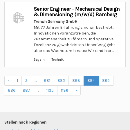
Senior Engineer - Mechanical Design
& Dimensioning (m/w/d) Bamberg
Trench Germany GmbH
Mit 77 Jahren Erfahrung sind wir bestrebt,
Innovationen voranzutreiben, die
Zusammenarbeit zu fördern und operative
Exzellenz zu gewährleisten. Unser Weg geht
über das Wachstum hinaus: Wir sind hier,...
Bayern | Technik
‹
1
2
...
881
882
883
884
885
886
887
...
1135
1136
›
Stellen nach Regionen